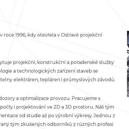
t v roce 1996, kdy otevřela v Ostravě projekční
ytuje projekční, konstrukční a poradenské služby
ologie a technologických zařízení staveb se
telny elektráren, tepláren i průmyslových závodů.
 dozory a optimalizace provozu. Pracujeme s
očty i projektování ve 2D a 3D prostoru. Náš tým
entace od studie až po výrobní výkresy. Jednou z
sehraný tým zkušených odborníků z různých profesí