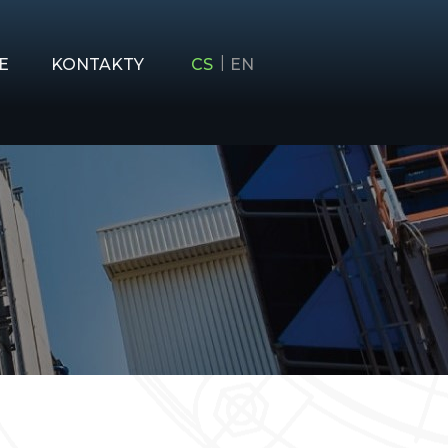
E
KONTAKTY
CS
EN
STVÍ
VÍ A STAVEBNICTVÍ
RENSTVÍ
S
NÁŘE